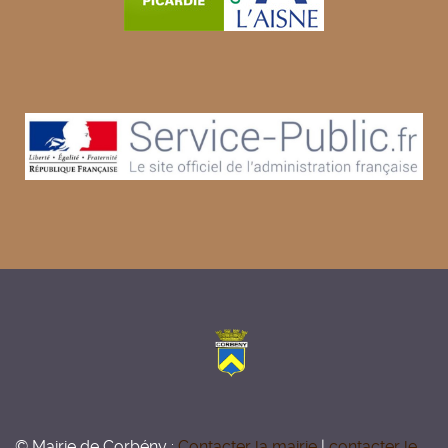
© Mairie de Corbény :
Contacter la mairie
|
contacter le