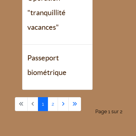
"tranquillité
vacances"
Passeport
biométrique
1
2
Page 1 sur 2