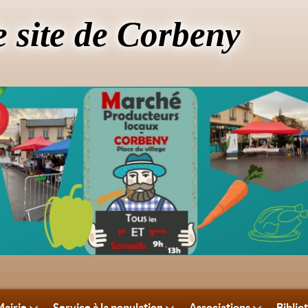
e site de Corbeny
airie
Service à la population
Associations
Biblio