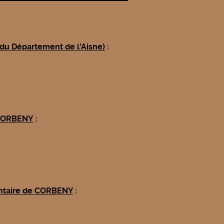
e du Département de l'Aisne)
:
e CORBENY
:
entaire de CORBENY
: