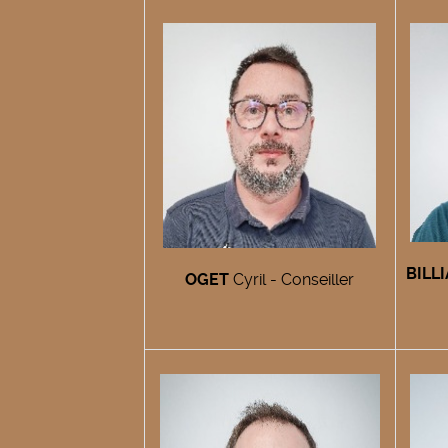
BILL
OGET
Cyril - Conseiller