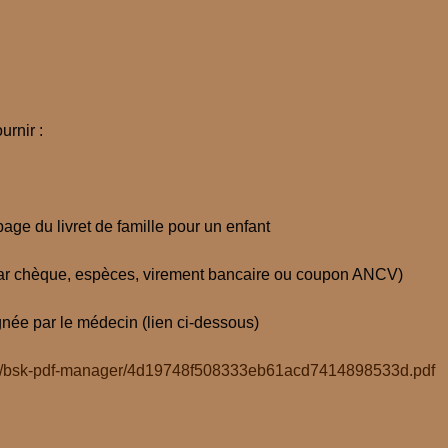
rnir :
page du livret de famille pour un enfant
t par chèque, espèces, virement bancaire ou coupon ANCV)
née par le médecin (lien ci-dessous)
ites/15/bsk-pdf-manager/4d19748f508333eb61acd7414898533d.pdf