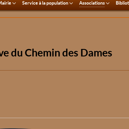
airie
Service à la population
Associations
Biblio
tive du Chemin des Dames