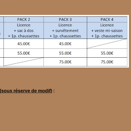
(sous réserve de modif)
: