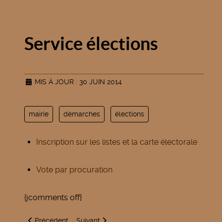
Service élections
MIS À JOUR : 30 JUIN 2014
mairie
démarches
élections
Inscription sur les listes et la carte électorale
Vote par procuration
{jcomments off}
Article précédent : Recensement militaire
Article suivant : Démarches pour les nouveau
Précédent
Suivant